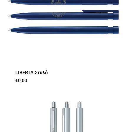
LIBERTY Στυλό
€
0,00