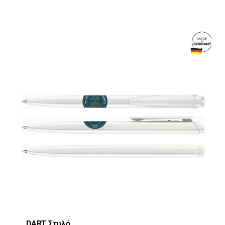
DART Στυλό