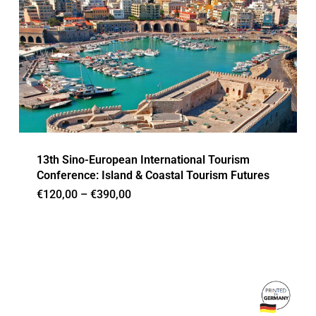
13th Sino-European International Tourism
Conference: Island & Coastal Tourism Futures
Price
€
120,00
–
€
390,00
range:
€120,00
through
€390,00