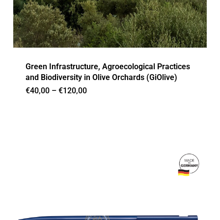
Green Infrastructure, Agroecological Practices
and Biodiversity in Olive Orchards (GiOlive)
Price
€
40,00
–
€
120,00
range:
€40,00
through
€120,00